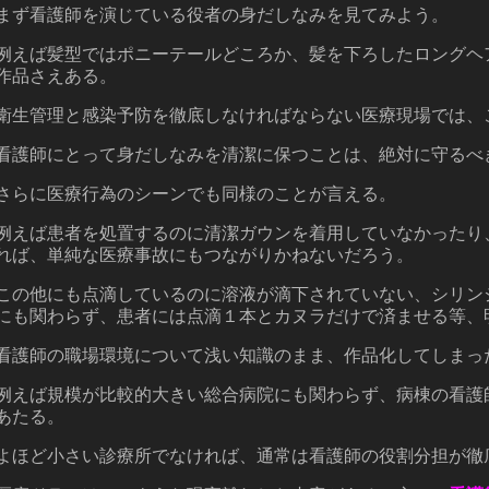
まず看護師を演じている役者の身だしなみを見てみよう。
例えば髪型ではポニーテールどころか、髪を下ろしたロングヘ
作品さえある。
衛生管理と感染予防を徹底しなければならない医療現場では、
看護師にとって身だしなみを清潔に保つことは、絶対に守るべ
さらに医療行為のシーンでも同様のことが言える。
例えば患者を処置するのに清潔ガウンを着用していなかったり
れば、単純な医療事故にもつながりかねないだろう。
この他にも点滴しているのに溶液が滴下されていない、シリン
にも関わらず、患者には点滴１本とカヌラだけで済ませる等、
看護師の職場環境について浅い知識のまま、作品化してしまっ
例えば規模が比較的大きい総合病院にも関わらず、病棟の看護
あたる。
よほど小さい診療所でなければ、通常は看護師の役割分担が徹