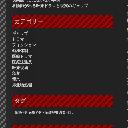
現実離れしたないない事情
看護師が出る医療ドラマと現実のギャップ
カテゴリー
ギャップ
ドラマ
フィクション
勤務体制
医療ドラマ
医療法違反
医療現場
急変
憧れ
排泄物処理
タグ
勤務体制
医療ドラマ
医療現場
急変
憧れ