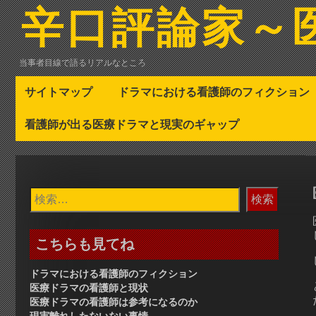
コ
辛口評論家～
ン
テ
ン
当事者目線で語るリアルなところ
ツ
へ
サイトマップ
ドラマにおける看護師のフィクション
ス
キ
看護師が出る医療ドラマと現実のギャップ
ッ
プ
検
索:
こちらも見てね
ドラマにおける看護師のフィクション
医療ドラマの看護師と現状
医療ドラマの看護師は参考になるのか