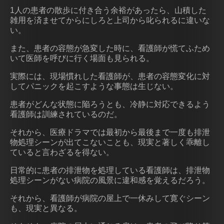
1人の患者の散歩に付き合う余裕があったら、山積した
雑用を済ませてからにしろと上司から叱られるに違いな
い。
また、患者の容態が急変した時に、看護師が慌てふため
いて医師を呼びに行く場面も見られる。
実際には、現場慣れした看護師が、患者の容態変化に対
してパニックを起こすような事態は生じない。
患者がどんな状態に陥ろうとも、冷静に対応できるよう
看護師は訓練されているのだ。
それから、医療ドラマでは最初から最後まで一度も排泄
物処理シーンが出てこないことも、現実と著しく乖離し
ていると言わざるを得ない。
日常的に患者の排泄物を処理している看護師は、排泄物
処理シーンがない病院の風景に違和感を覚えるだろう。
それから、看護師が病院の屋上で一休みして寛ぐシーン
も、現実と異なる。