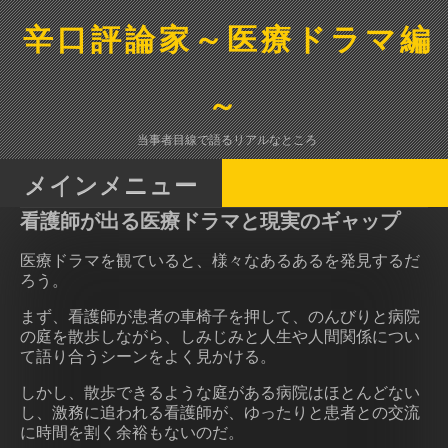
コ
ン
辛口評論家～医療ドラマ編
テ
ン
ツ
～
へ
ス
当事者目線で語るリアルなところ
キ
ッ
メインメニュー
プ
看護師が出る医療ドラマと現実のギャップ
医療ドラマを観ていると、様々なあるあるを発見するだ
ろう。
まず、看護師が患者の車椅子を押して、のんびりと病院
の庭を散歩しながら、しみじみと人生や人間関係につい
て語り合うシーンをよく見かける。
しかし、散歩できるような庭がある病院はほとんどない
し、激務に追われる看護師が、ゆったりと患者との交流
に時間を割く余裕もないのだ。